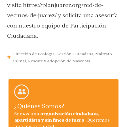
visita https://planjuarez.org/red-de-
vecinos-de-juarez/ y solicita una asesoría
con nuestro equipo de Participación
Ciudadana.
Dirección de Ecología
,
Gestión Ciudadana
,
Maltrato
animal
,
Rescate y Adopción de Mascotas
¿Quiénes Somos?
Somos una
organización ciudadana,
apartidista y sin fines de lucro
. Queremos
una mejor ciudad.