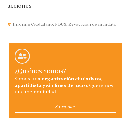
acciones.
Informe Ciudadano
,
PDUS
,
Revocación de mandato
¿Quiénes Somos?
Somos una
organización ciudadana,
apartidista y sin fines de lucro
. Queremos
una mejor ciudad.
Saber más