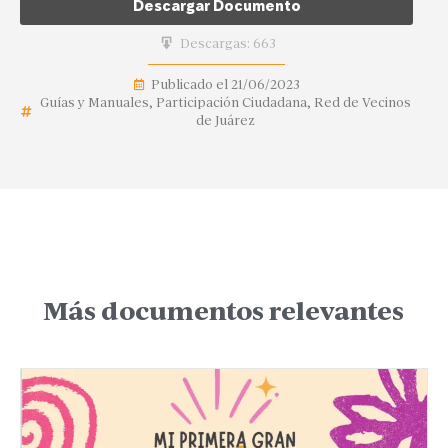
Descargar Documento
Descargas:
663
Publicado el
21/06/2023
Guías y Manuales
,
Participación Ciudadana
,
Red de Vecinos
de Juárez
Más documentos relevantes