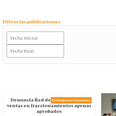
Filtrar las publicaciones
Denuncia Red de Vecinos obras y
Participación Ciudadana
ventas en fraccionamientos apenas
aprobados