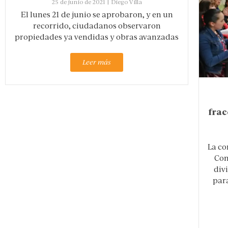
25 de junio de 2021
|
Diego Villa
El lunes 21 de junio se aprobaron, y en un
recorrido, ciudadanos observaron
propiedades ya vendidas y obras avanzadas
Leer más
fra
La co
Con
div
para