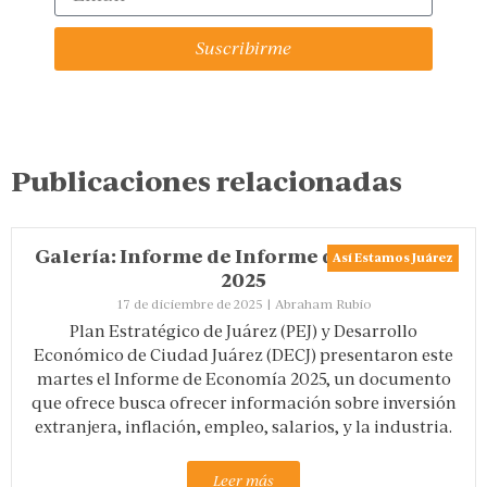
Suscribirme
Publicaciones relacionadas
Galería: Informe de Informe de Economía
Así Estamos Juárez
2025
17 de diciembre de 2025
|
Abraham Rubio
Plan Estratégico de Juárez (PEJ) y Desarrollo
Económico de Ciudad Juárez (DECJ) presentaron este
martes el Informe de Economía 2025, un documento
que ofrece busca ofrecer información sobre inversión
extranjera, inflación, empleo, salarios, y la industria.
Leer más